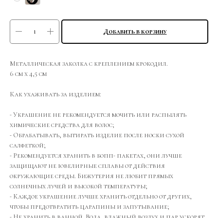
Добавить в корзину
Металлическая заколка с креплением крокодил.
6 см х 4,5 см
Как ухаживать за изделием:
- Украшение не рекомендуется мочить или распылять
химические средства для волос;
- Обрабатывать, вытирать изделие после носки сухой
салфеткой;
- Рекомендуется хранить в бопп- пакетах, они лучше
защищают не ювелирные сплавы от действия
окружающие среды. Бижутерия не любит прямых
солнечных лучей и высокой температуры;
- Каждое украшение лучше хранить отдельно от других,
чтобы предотвратить царапины и запутывание;
- Не хранить в ванной. Вода, влажный воздух и пар ускорят