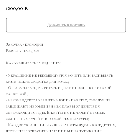
1200,00
р.
Добавить в корзину
Заколка - крокодил
Размер 7 на 4,5 см
Как ухаживать за изделием:
- Украшение не рекомендуется мочить или распылять
химические средства для волос;
- Обрабатывать, вытирать изделие после носки сухой
салфеткой;
- Рекомендуется хранить в бопп- пакетах, они лучше
защищают не ювелирные сплавы от действия
окружающие среды. Бижутерия не любит прямых
солнечных лучей и высокой температуры;
- Каждое украшение лучше хранить отдельно от других,
чтобы предотвратить царапины и запутывание;