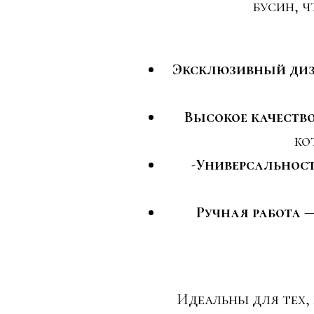
бусин, 
Эксклюзивный ди
Высокое качеств
ко
-
Универсальнос
Ручная работа
—
Идеальны для тех,