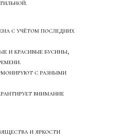
тильной.
на с учётом последних
е и красивые бусины,
ремени.
армонируют с разными
арантирует внимание
зящества и яркости