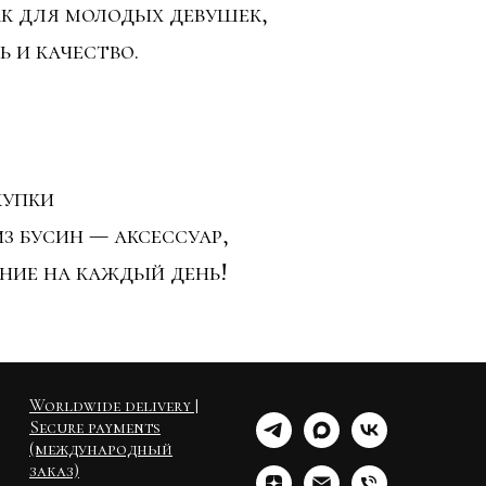
ак для молодых девушек,
 и качество.
купки
з бусин — аксессуар,
ние на каждый день!
Worldwide delivery |
Secure payments
(международный
заказ)