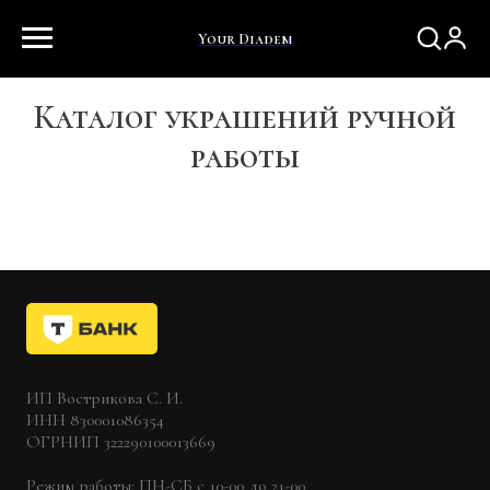
Your Diadem
Каталог украшений ручной
работы
ИП Вострикова С. И.
ИНН 830001086354
ОГРНИП 322290100013669
Режим работы: ПН-СБ с 10-00 до 21-00,