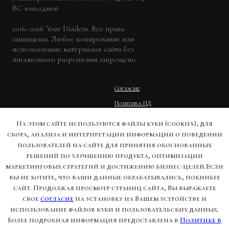
ВС выходной
2016–2026 Your Diadem. Все права
защищены. Любое копирование или
использование материалов сайта без
письменного разрешения запрещено.
Согласие
Политика ПД
Оферта
На этом сайте используются файлы куки (cookies), для
Условия возврата
сбора, анализа и интерпретации информации о поведении
пользователей на сайте для принятия обоснованных
Личный кабинет
решений по улучшению продукта, оптимизации
маркетинговых стратегий и достижению бизнес-целей.Если
вы не хотите, что ваши данные обрабатывались, покиньте
Вопрос - ответ
Worldwide delivery | Secure payments
сайт. Продолжая просмотр страниц сайта, Вы выражаете
(международный заказ)
Мы в СМИ
свое
согласие
на установку на Вашем устройстве и
использование файлов куки и пользовательских данных.
Лидеры мнений
Более подробная информация предоставлена в
Политике в
Про нас