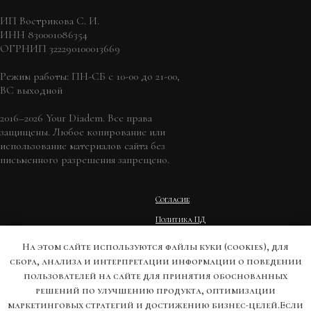
ИП Вострикова С. И.
ИНН 830001086354
ОГРНИП 322290100013669
Режим работы: ПН-СБ с 10-00 до 21-00,
ВС выходной
2016–2026 Your Diadem. Все права
защищены. Любое копирование или
использование материалов сайта без
письменного разрешения запрещено.
Согласие
Политика ПД
Оферта
На этом сайте используются файлы куки (cookies), для
Условия возврата
сбора, анализа и интерпретации информации о поведении
пользователей на сайте для принятия обоснованных
Личный кабинет
решений по улучшению продукта, оптимизации
маркетинговых стратегий и достижению бизнес-целей.Если